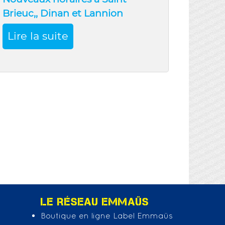
Brieuc,, Dinan et Lannion
Lire la suite
LE RÉSEAU EMMAÜS
Boutique en ligne Label Emmaüs