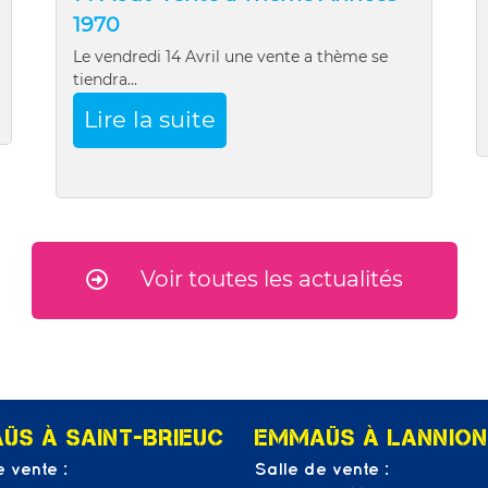
1970
Le vendredi 14 Avril une vente a thème se
tiendra...
Lire la suite
Voir toutes les actualités
ÜS À SAINT-BRIEUC
EMMAÜS À LANNION
e vente :
Salle de vente :